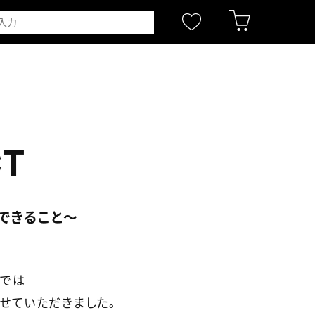
CT
できること～
社では
させていただきました。