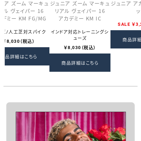
ニア ズーム マーキュ
ジュニア ズーム マーキュ
ジュニア ア
アル ヴェイパー 16
リアル ヴェイパー 16
デミー KM FG/MG
アカデミー KM IC
SALE ￥3
然芝/人工芝対スパイク
インドア対応トレーニングシ
ューズ
商品詳
￥8,030（税込）
￥8,030（税込）
商品詳細はこちら
商品詳細はこちら