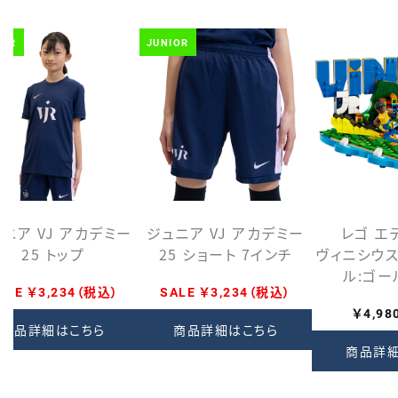
IOR
JUNIOR
ニア VJ アカデミー
ジュニア VJ アカデミー
レゴ エ
25 トップ
25 ショート 7インチ
ヴィニシウ
ル:ゴ
ALE ￥3,234（税込）
SALE ￥3,234（税込）
￥4,9
商品詳細はこちら
商品詳細はこちら
商品詳