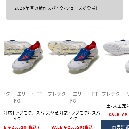
2026年春の新作スパイク・シューズが登場！
デター エリート FT
プレデター エリート FT
プレデター リ
FG
FG
土・人工芝
芝対応トップモデルスパ
天然芝対応トップモデルスパ
SALE ￥9
イク
イク
商品詳
ALE ￥25,520
(税込)
SALE ￥25,520
(税込)