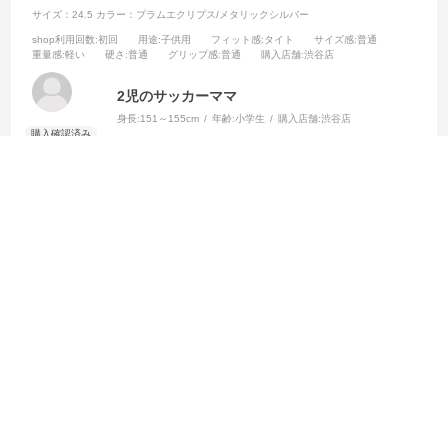
サイズ：24.5
カラー：プラムエクリプス/メタリックシルバー
shop利用回数
:初回
用途
:子供用
フィット感
:タイト
サイズ感
:普通
重量感
:軽い
硬さ
:普通
グリップ感
:普通
購入店舗
:渋谷店
2児のサッカーママ
身長:
151～155cm
年齢:
小学生
購入店舗:
渋谷店
11歳の息子、スパイクが大好きでお目当てのスパイクを嬉しそうに履
いてみると、接客にあたってくれたスタッフの人がすごく丁寧で、親
切で、色々説明してくださったり、息子も家族も素敵な時間を過ごさ
せていただきましたぁ。ありがとうございましたぁ。また来店したい
続きを読む
です。
参考になった
1
Like!
0
2025.5.9
孫からせがまれて常にリピートです。