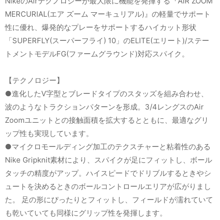
NikeのAirテクノロジーが最大限に機能を発揮する『AIR ZOOM
MERCURIAL(エア ズーム マーキュリアル)』の軽量でサポート
性に優れ、爆発的なプレーをサポートするハイカット形状
「SUPERFLY(スーパーフライ) 10」のELITE(エリート)/ステー
トメントモデルFG(ファームグラウンド)対応スパイク。
【テクノロジー】
●進化したV字型とブレードタイプのスタッズを組み合わせ、
波のようなトラクションパターンを形成。3/4レングスのAir
Zoomユニットとの接触面積を拡大するとともに、最適なグリ
ップ性も実現しています。
●マイクロモールディング加工のテクスチャーと粘着性のある
Nike Gripknit素材により、スパイクが足にフィットし、ボール
タッチの精度がアップ。ハイスピードでドリブルするときやシ
ュートを決めるときのボールコントロールエリアが広がりまし
た。 足の形にぴったりとフィットし、フィールドが濡れていて
も乾いていても同様にグリップ性を発揮します。