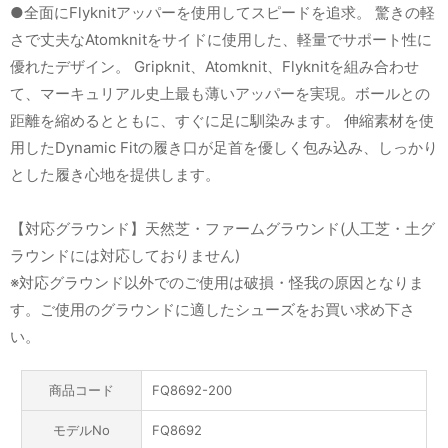
●全面にFlyknitアッパーを使用してスピードを追求。 驚きの軽
さで丈夫なAtomknitをサイドに使用した、軽量でサポート性に
優れたデザイン。 Gripknit、Atomknit、Flyknitを組み合わせ
て、マーキュリアル史上最も薄いアッパーを実現。ボールとの
距離を縮めるとともに、すぐに足に馴染みます。 伸縮素材を使
用したDynamic Fitの履き口が足首を優しく包み込み、しっかり
とした履き心地を提供します。
【対応グラウンド】天然芝・ファームグラウンド(人工芝・土グ
ラウンドには対応しておりません)
※対応グラウンド以外でのご使用は破損・怪我の原因となりま
す。ご使用のグラウンドに適したシューズをお買い求め下さ
い。
商品コード
FQ8692-200
モデルNo
FQ8692