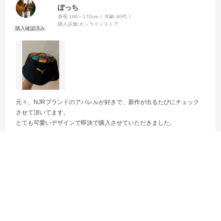
ぽっち
身長:
166～170cm
年齢:
30代
購入店舗:
オンラインストア
元々、NJRブランドのアパレルが好きで、新作が出るたびにチェック
させて頂いてます。
とても可愛いデザインで即決で購入させていただきました。
参考になった
0
Like!
0
絞り込み
表示：新しい順