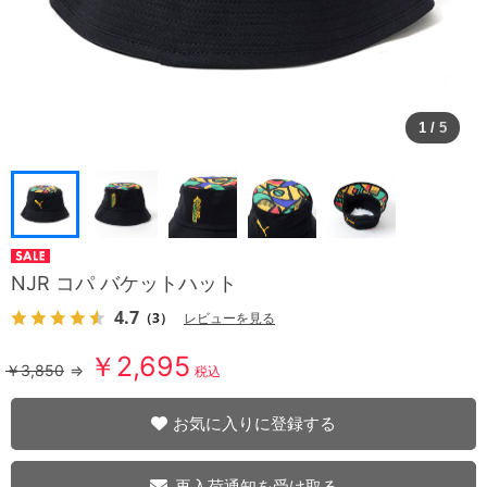
1
/
5
NJR コパ バケットハット
4.7
（3）
レビューを見る
￥2,695
￥3,850
⇒
税込
お気に入りに登録する
再入荷通知を受け取る