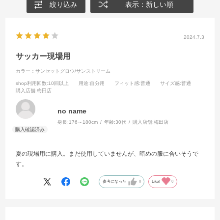
絞り込み
表示：新しい順
2024.7.3
サッカー現場用
カラー：サンセットグロウ/サンストリーム
shop利用回数
:10回以上
用途
:自分用
フィット感
:普通
サイズ感
:普通
購入店舗
:梅田店
no name
身長:
176～180cm
年齢:
30代
購入店舗:
梅田店
夏の現場用に購入。まだ使用していませんが、暗めの服に合いそうで
す。
参考になった
0
Like!
0