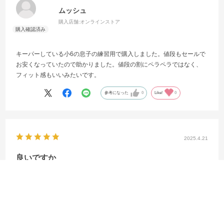
ムッシュ
購入店舗:
オンラインストア
キーパーしている小6の息子の練習用で購入しました。値段もセールで
お安くなっていたので助かりました。値段の割にペラペラではなく、
フィット感もいいみたいです。
参考になった
0
Like!
0
2025.4.21
良いですか
サイズ：5
カラー：フィジー アップル/ブルーメイジング
shop利用回数
:2回
フィット感
:ゆったり
サイズ感
:やや大きい
購入店舗
:オンラインストア
えむこ