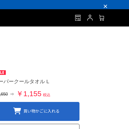
ーパークールタオル L
￥1,155
,650
⇒
税込
買い物かごに入れる