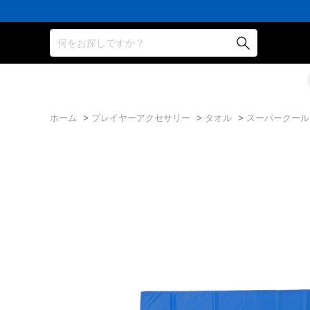
16,000
3,300
ポ
会
16,000
3,300
ポ
会
16,000
円
円
イ
員
円
円
イ
員
円
(税
(税
ン
の
(税
(税
ン
の
(税
込)
込)
ト
方
込)
込)
ト
方
込)
何をお探しですか？
以
以
還
に
以
以
還
に
以
上
上
元
は
上
上
元
は
上
で
で
率
お
で
で
率
お
で
シ
送
5％！
誕
シ
送
5％！
誕
シ
ュ
料
プ
生
ュ
料
プ
生
ュ
ー
無
レ
月
ー
無
レ
月
ー
ズ
料！
ミ
に
ズ
料！
ミ
に
ズ
ケ
ア
「10％OFF
ケ
ア
「10％OFF
ケ
ホーム
>
プレイヤーアクセサリー
>
タオル
>
スーパークール
ー
会
ク
ー
会
ク
ー
ス
員
ー
ス
員
ー
ス
プ
は
ポ
プ
は
ポ
プ
レ
7％
ン」
レ
7％
ン」
レ
ゼ
プ
ゼ
プ
ゼ
ン
レ
ン
レ
ン
ト！
ゼ
ト！
ゼ
ト！
ン
ン
ト！
ト！