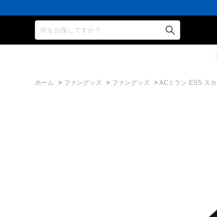
何をお探しですか？
ホーム
>
ファングッズ
>
ファングッズ
>
ACミラン ESS ス