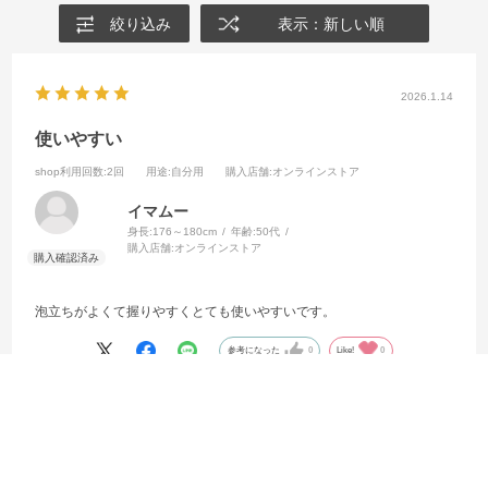
絞り込み
表示：新しい順
2026.1.14
使いやすい
shop利用回数
:2回
用途
:自分用
購入店舗
:オンラインストア
イマムー
身長:
176～180cm
年齢:
50代
購入店舗:
オンラインストア
泡立ちがよくて握りやすくとても使いやすいです。
参考になった
0
Like!
0
2025.4.13