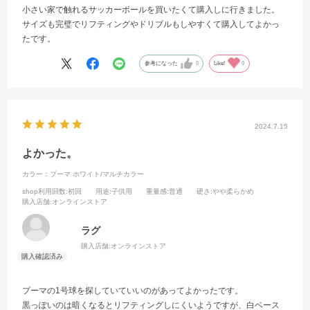
小さい家で触れるサッカーボールを買いたくて購入しに行きました。
サイズも完璧でリフティングやドリブルもしやすくて購入してよかっ
たです。
参考になった
0
Like!
0
2024.7.15
よかった。
カラー：プーマ ホワイト/マルチカラー
shop利用回数
:初回
用途
:子供用
重量感
:普通
硬さ
:やや柔らかめ
購入店舗
:オンラインストア
ラグ
購入店舗:
オンラインストア
プーマの1号球を探していていいのがあってよかったです。
黒っぽいのは暗くなるとリフティングしにくいようですが、白ベース