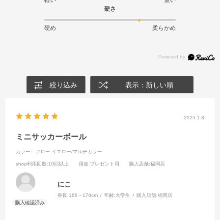
硬さ
硬め
柔らかめ
絞り込み
表示：新しい順
2025.1.8
ミニサッカーボール
カラー：フロー イエロー/マルチカラー
shop利用回数
:10回以上
用途
:プレゼント用
購入店舗
:福岡店
にこ
身長:
166～170cm
年齢:
大学生
購入店舗:
福岡店