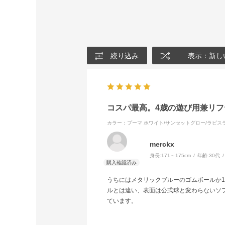
絞り込み
表示：新し
コスパ最高。4歳の遊び用兼リ
カラー：プーマ ホワイト/サンセットグロー/ラピス
merckx
身長:
171～175cm
年齢:
30代
うちにはメタリックブルーのゴムボールか
ルとは違い、表面は公式球と変わらないソ
ています。