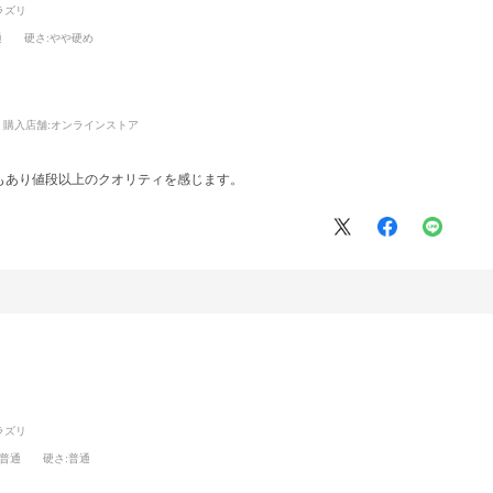
ラズリ
通
硬さ
:やや硬め
購入店舗:
オンラインストア
もあり値段以上のクオリティを感じます。
ラズリ
:普通
硬さ
:普通