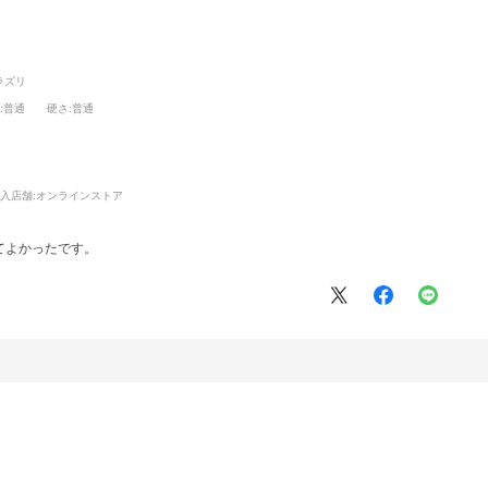
ラズリ
感
:普通
硬さ
:普通
入店舗:
オンラインストア
てよかったです。