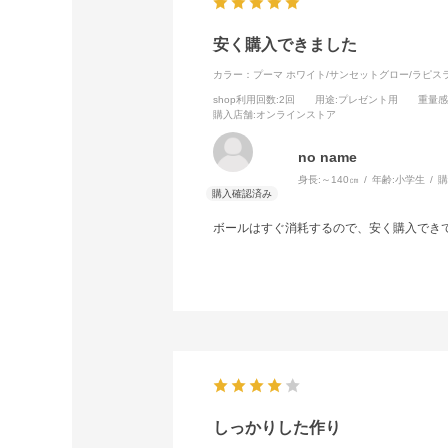
安く購入できました
カラー：プーマ ホワイト/サンセットグロー/ラピス
shop利用回数
:2回
用途
:プレゼント用
重量
購入店舗
:オンラインストア
no name
身長:
～140㎝
年齢:
小学生
購
ボールはすぐ消耗するので、安く購入でき
しっかりした作り