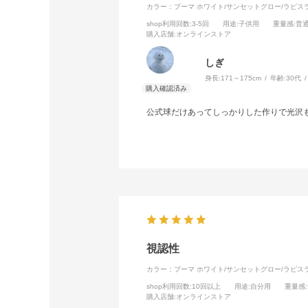
カラー：プーマ ホワイト/サンセットグロー/ラピス
shop利用回数
:3-5回
用途
:子供用
重量感
:普
購入店舗
:オンラインストア
しぎ
身長:
171～175cm
年齢:
30代
公式球だけあってしっかりした作りで光沢
視認性
カラー：プーマ ホワイト/サンセットグロー/ラピス
shop利用回数
:10回以上
用途
:自分用
重量感
購入店舗
:オンラインストア