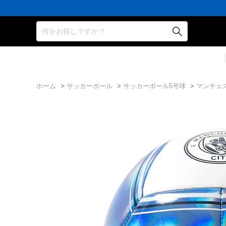
何をお探しですか？
ホーム
>
サッカーボール
>
サッカーボール5号球
>
マンチェ