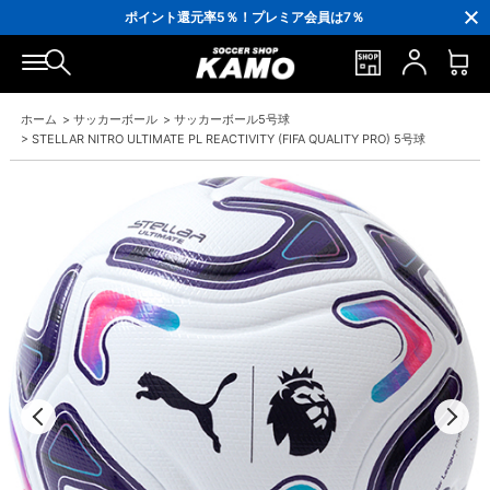
3,300円(税込)以上で送料無料！
ポイント還元率5％！プレミア会員は7％
会員の方にはお誕生月に「10％OFFクーポン」プレゼント！
16,000円(税込)以上でシューズケースプレゼント！
3,300円(税込)以上で送料無料！
ホーム
>
サッカーボール
>
サッカーボール5号球
>
STELLAR NITRO ULTIMATE PL REACTIVITY (FIFA QUALITY PRO) 5号球