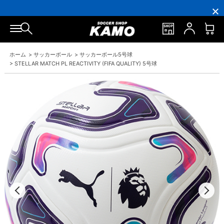
16,000
3,300
ポ
会
16,000
3,300
円
円
イ
員
円
円
(税
(税
ン
の
(税
(税
込)
込)
ト
方
込)
込)
以
以
還
に
以
以
上
上
元
は
上
上
で
で
率
お
で
で
ホーム
>
サッカーボール
>
サッカーボール5号球
シ
送
5％！
誕
シ
送
ュ
料
プ
生
ュ
料
>
STELLAR MATCH PL REACTIVITY (FIFA QUALITY) 5号球
ー
無
レ
月
ー
無
ズ
料！
ミ
に
ズ
料！
ケ
ア
「10％OFF
ケ
ー
会
ク
ー
ス
員
ー
ス
プ
は
ポ
プ
レ
7％
ン」
レ
ゼ
プ
ゼ
ン
レ
ン
ト！
ゼ
ト！
ン
ト！