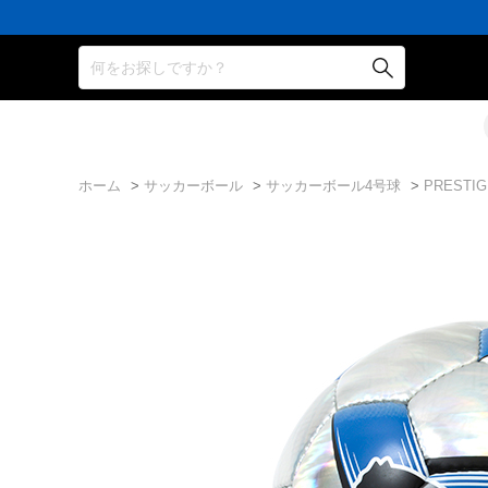
16,000
3,300
ポ
会
16,000
3,300
ポ
会
16,000
円
円
イ
員
円
円
イ
員
円
(税
(税
ン
の
(税
(税
ン
の
(税
込)
込)
ト
方
込)
込)
ト
方
込)
何をお探しですか？
以
以
還
に
以
以
還
に
以
上
上
元
は
上
上
元
は
上
で
で
率
お
で
で
率
お
で
シ
送
5％！
誕
シ
送
5％！
誕
シ
ュ
料
プ
生
ュ
料
プ
生
ュ
ー
無
レ
月
ー
無
レ
月
ー
ズ
料！
ミ
に
ズ
料！
ミ
に
ズ
ケ
ア
「10％OFF
ケ
ア
「10％OFF
ケ
ー
会
ク
ー
会
ク
ー
ホーム
>
サッカーボール
>
サッカーボール4号球
>
PREST
ス
員
ー
ス
員
ー
ス
プ
は
ポ
プ
は
ポ
プ
レ
7％
ン」
レ
7％
ン」
レ
ゼ
プ
ゼ
プ
ゼ
ン
レ
ン
レ
ン
ト！
ゼ
ト！
ゼ
ト！
ン
ン
ト！
ト！