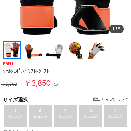
1
/
5
ｳｰﾙｼｭﾎﾟﾙﾄ ｿﾌﾄﾚｼﾞｽﾄ
￥3,850
￥5,500
⇒
税込
サイズ選択
サイズについて
5
6
7
8
9
SOLDOUT
SOLDOUT
SOLDOUT
SOLDOUT
SOLDOUT