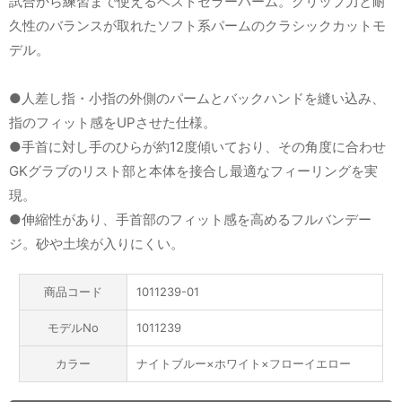
試合から練習まで使えるベストセラーパーム。グリップ力と耐
久性のバランスが取れたソフト系パームのクラシックカットモ
デル。
●人差し指・小指の外側のパームとバックハンドを縫い込み、
指のフィット感をUPさせた仕様。
●手首に対し手のひらが約12度傾いており、その角度に合わせ
GKグラブのリスト部と本体を接合し最適なフィーリングを実
現。
●伸縮性があり、手首部のフィット感を高めるフルバンデー
ジ。砂や土埃が入りにくい。
商品コード
1011239-01
モデルNo
1011239
カラー
ナイトブルー×ホワイト×フローイエロー