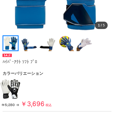
1
/
5
ﾊｲﾊﾟｰｱｸﾄ ｿﾌﾄ ﾌﾟﾛ
カラーバリエーション
￥3,696
￥5,280
⇒
税込