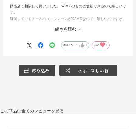
原宿店で相談して買いました。KAMOのものは信頼できるので嬉しいで
す。
所属しているチームのユニフォームがKAMOなので、嬉しいのですが、
せっかくのゴールド会員の会員証が、チームサポート会員の方に変わ
続きを読む
ってしまって残念です。
チームの色もゴールド会員の場合はゴールドにしてほしいです。
年間のお買い物をするモチベーションになっていたのに、この青見て
参考になった
0
Like!
0
ると購買意欲が減衰します。
絞り込み
表示：新しい順
この商品の全てのレビューを見る