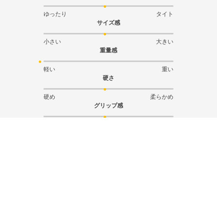
ゆったり
タイト
サイズ感
小さい
大きい
重量感
軽い
重い
硬さ
硬め
柔らかめ
グリップ感
弱い
強い
絞り込み
表示：新しい順
2025.12.6