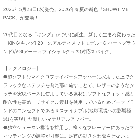
2026年5月28日(木)発売。2026年春夏の新色『SHOWTIME
PACK』が登場！
20代目となる「キング」がついに誕生。新しく生まれ変わった
「KING(キング) 20」のアルティメットモデルHG(ハードグラウ
ンド)/AG(アーティフィシャルグラス)対応スパイク。
【テクノロジー】
●超ソフトなマイクロファイバーをアッパーに採用した上でク
ラシックなステッチを前足部に施すことで、レザーのようなタ
ッチを実現ベースに使用している素材はソフトなフィット感と
耐久性を高め、リサイクル素材を使用しているためプーマブラ
ンドのコンセプトであるサステイナブル(地球環境への影響軽
減)を実現した新しいマテリアルアッパー。
●独立シュータン構造を採用し、様々なプレーヤーにあったフ
ィッティングの調整が可能に。足首の動きを邪魔させないよ