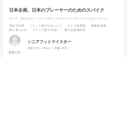
日本企画、日本のプレーヤーのためのスパイク
サイズ：26.0
カラー：プーマホワイト/グローイングレッド/イエローアラート
用途
:自分用
フィット感
:ややゆったり
サイズ感
:普通
重量感
:普通
硬さ
:柔らかめ
グリップ感
:やや強い
購入店舗
:梅田店
シニアフットマイスター
身長:
176～180cm
年齢:
40代
超ソフトなマイクロファイバーを採用しており、触り心地・履き心地
抜群で、天然皮革と感じるほどの柔らかさ。シュータンが独立型にな
っていて足入れがしやすく、自分の足幅に調整しやすいのもGOOD
このアルティメット JP(JAPAN)は日本企画で日本でのみ販売されてい
続きを読む
るモデルで、硬い土グラウンドや地盤の硬い人工芝での使用も想定さ
れた、日本の学生プレーヤーに安心して履いていただけるスパイクで