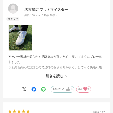
名古屋店 フットマイスター
身長:
180cm～
年齢:
20代
アッパー素材が柔らかく足馴染みが良いため、履いてすぐにプレー出
来ました。
つま先も高めの設計なので足指のおさまりが良く、とてもく快適な履
き心地でした！
続きを読む
独立シュータンを採用しておりシューホールも8個と多いため
シューレースを使って甲周りのフィット感の微調整が可能です。
参考になった
1
Like!
0
アウトソールは軽量なHG/AGソールで土・人工芝でプレーをする選手
にオススメです！
2026.3.17