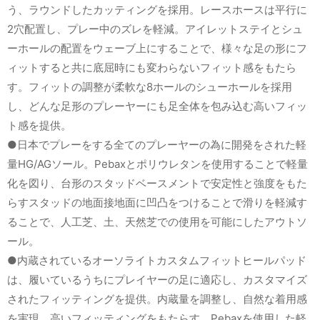
う、ラウンドしたカッティングを採用。レースホースは平行に
2穴配置し、プレー中のズレを軽減。アイレットステイとシュ
ーホールの配置をウェーブ上にすることで、様々な足の形にフ
ィットすると共に底屈時にも変わらないフィット感をもたら
す。フィットの調整が柔軟な8ホールのシューホールを採用
し、どんな足形のプレーヤーにも足全体を包み込む高いフィッ
ト感を提供。
●日本でプレーをする全てのプレーヤーの為に開発をされた軽
量HG/AGソール。Pebaxとポリウレタンを使用することで軽量
化を図り、台形のスタッドベースメントで安定性と強度をもた
らすスタッドの地面接地面に凹凸をつけることで滑りを軽減す
ることで、人工芝、土、天然芝での使用を可能にしたアウトソ
ール。
●内蔵されているオーソライトカスタムフィットヒールパッド
は、履いているうちにプレイヤーの足に適応し、カスタマイズ
されたフィッティングを提供。内蔵量を調整し、自然な着用感
を実現。高いフィッティングをもたらす。Pebaxを使用した軽