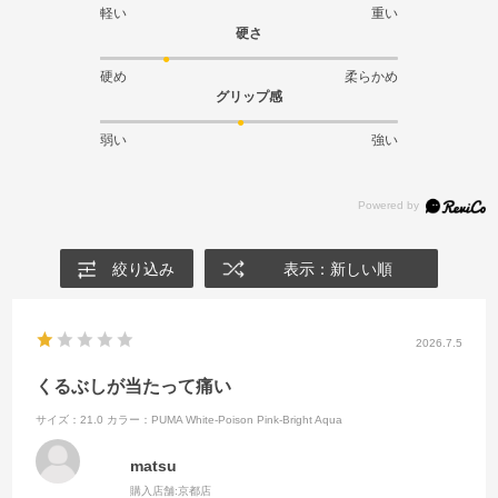
軽い
重い
硬さ
硬め
柔らかめ
グリップ感
弱い
強い
絞り込み
表示：新しい順
2026.7.5
くるぶしが当たって痛い
サイズ：21.0
カラー：PUMA White-Poison Pink-Bright Aqua
matsu
購入店舗:
京都店