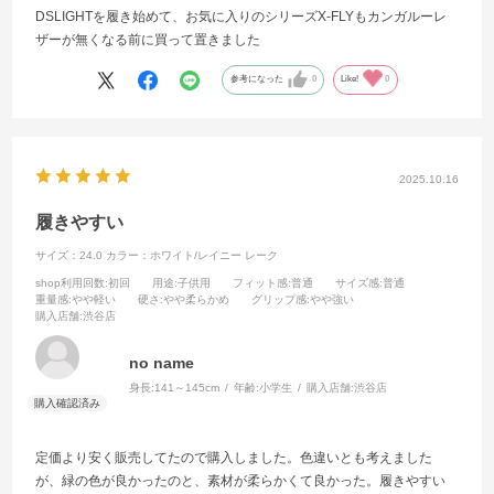
DSLIGHTを履き始めて、お気に入りのシリーズX-FLYもカンガルーレ
ザーが無くなる前に買って置きました
参考になった
0
Like!
0
2025.10.16
履きやすい
サイズ：24.0
カラー：ホワイト/レイニー レーク
shop利用回数
:初回
用途
:子供用
フィット感
:普通
サイズ感
:普通
重量感
:やや軽い
硬さ
:やや柔らかめ
グリップ感
:やや強い
購入店舗
:渋谷店
no name
身長:
141～145cm
年齢:
小学生
購入店舗:
渋谷店
定価より安く販売してたので購入しました。色違いとも考えました
が、緑の色が良かったのと、素材が柔らかくて良かった。履きやすい