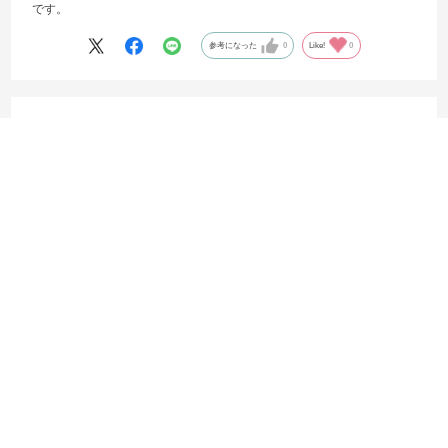
です。
参考になった
0
Like!
0
2025.9.30
スパイクを購入した
サイズ：27.0
カラー：クラシックレッド/ホワイト
かず
購入店舗:
オンラインストア
届くまでよかったが、一回履いただけでつま先が下がれてきたのでそ
こが残念😢
参考になった
0
Like!
0