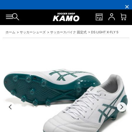
16,000
3,300
ポ
会
16,000
3,300
円
円
イ
員
円
円
(税
(税
ン
の
(税
(税
込)
込)
ト
方
込)
込)
以
以
還
に
以
以
上
上
元
は
上
上
で
で
率
お
で
で
ホーム
>
サッカーシューズ
>
サッカースパイク 固定式
>
DS LIGHT X-FLY 5
シ
送
5％！
誕
シ
送
ュ
料
プ
生
ュ
料
ー
無
レ
月
ー
無
ズ
料！
ミ
に
ズ
料！
ケ
ア
「10％OFF
ケ
ー
会
ク
ー
ス
員
ー
ス
プ
は
ポ
プ
レ
7％
ン」
レ
ゼ
プ
ゼ
ン
レ
ン
ト！
ゼ
ト！
ン
ト！