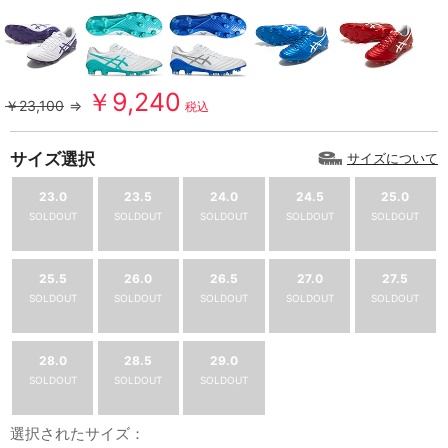
￥9,240
￥23,100
⇒
税込
サイズ選択
サイズについて
23.0
23.5
24.0
24.5
25.0
SOLDOUT
SOLDOUT
SOLDOUT
SOLDOUT
SOLDOUT
25.5
26.0
26.5
27.0
27.5
SOLDOUT
SOLDOUT
SOLDOUT
SOLDOUT
SOLDOUT
28.0
28.5
29.0
SOLDOUT
SOLDOUT
SOLDOUT
選択されたサイズ：