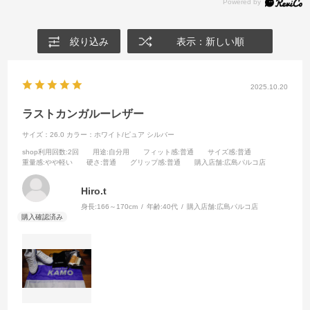
絞り込み
表示：新しい順
2025.10.20
ラストカンガルーレザー
サイズ：26.0
カラー：ホワイト/ピュア シルバー
shop利用回数
:2回
用途
:自分用
フィット感
:普通
サイズ感
:普通
重量感
:やや軽い
硬さ
:普通
グリップ感
:普通
購入店舗
:広島パルコ店
Hiro.t
身長:
166～170cm
年齢:
40代
購入店舗:
広島パルコ店