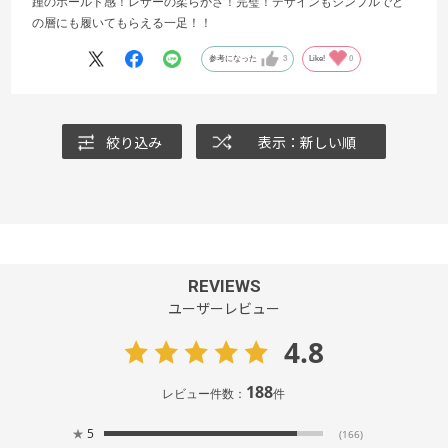
踵のホールド感！レザーの柔らかさ！完璧！デザインもシンプルでど
の層にも履いてもらえる一足！！
参考になった
3
Like!
0
絞り込み
表示：新しい順
REVIEWS
ユーザーレビュー
4.8
188
レビュー件数：
件
★
5
(166)