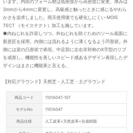
います。内部のフォーム材は低密度から高密度に変更、厚みは
3mmから4mmに変更し、高級感と触ったときに感じるやわら
かさを追求しました。雨天使用後でも硬化しにくい MOIS
TECT （モイステクト）加工も施しています。
●内ねじれを許容しつつ、外ねじれを防ぐためのソール底面に
新意匠を採用。内側には流れるように薄くなるよう凹形状。外
側には逆の凸形状で表現。中足部に左右非対称のX字型のリブ
を成形し、機能性を美しいスピード感あるデザイン表現したデ
ザインはまさに機能美と言える。
【対応グラウンド】天然芝・人工芝・土グラウンド
商品コード
1101A047-107
モデルNo
1101A047
商品仕様
人工皮革+天然皮革+合成樹脂