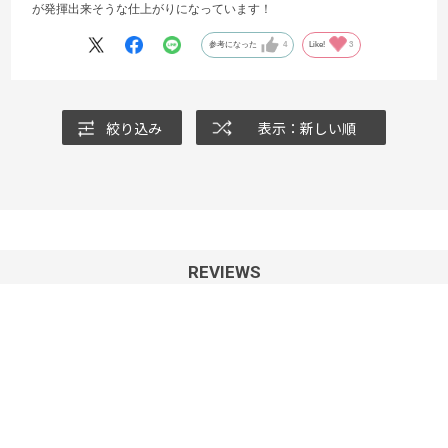
が発揮出来そうな仕上がりになっています！
参考になった
4
Like!
3
絞り込み
表示：新しい順
REVIEWS
ユーザーレビュー
4.6
91
レビュー件数：
件
★
5
(69)
★
4
(17)