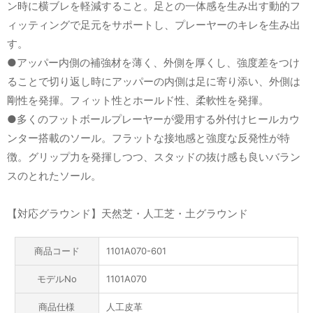
ン時に横ブレを軽減すること。足との一体感を生み出す動的フ
ィッティングで足元をサポートし、プレーヤーのキレを生み出
す。
●アッパー内側の補強材を薄く、外側を厚くし、強度差をつけ
ることで切り返し時にアッパーの内側は足に寄り添い、外側は
剛性を発揮。フィット性とホールド性、柔軟性を発揮。
●多くのフットボールプレーヤーが愛用する外付けヒールカウ
ンター搭載のソール。フラットな接地感と強度な反発性が特
徴。グリップ力を発揮しつつ、スタッドの抜け感も良いバラン
スのとれたソール。
【対応グラウンド】天然芝・人工芝・土グラウンド
商品コード
1101A070-601
モデルNo
1101A070
商品仕様
人工皮革