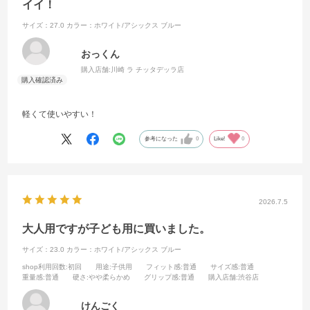
イイ！
サイズ：27.0
カラー：ホワイト/アシックス ブルー
おっくん
購入店舗:
川崎 ラ チッタデッラ店
軽くて使いやすい！
参考になった
0
Like!
0
2026.7.5
大人用ですが子ども用に買いました。
サイズ：23.0
カラー：ホワイト/アシックス ブルー
shop利用回数
:初回
用途
:子供用
フィット感
:普通
サイズ感
:普通
重量感
:普通
硬さ
:やや柔らかめ
グリップ感
:普通
購入店舗
:渋谷店
けんごく