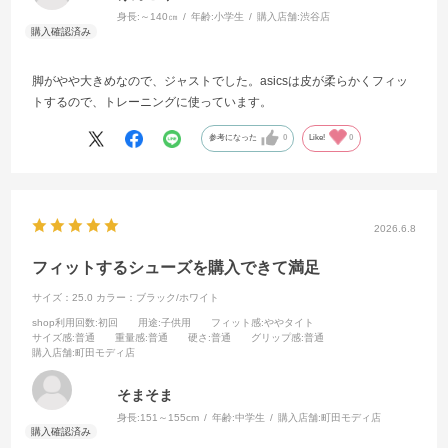
身長:
～140㎝
年齢:
小学生
購入店舗:
渋谷店
脚がやや大きめなので、ジャストでした。asicsは皮が柔らかくフィッ
トするので、トレーニングに使っています。
参考になった
0
Like!
0
2026.6.8
フィットするシューズを購入できて満足
サイズ：25.0
カラー：ブラック/ホワイト
shop利用回数
:初回
用途
:子供用
フィット感
:ややタイト
サイズ感
:普通
重量感
:普通
硬さ
:普通
グリップ感
:普通
購入店舗
:町田モディ店
そまそま
身長:
151～155cm
年齢:
中学生
購入店舗:
町田モディ店