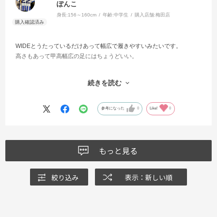
ぽんこ
身長:
156～160cm
年齢:
中学生
購入店舗:
梅田店
WIDEとうたっているだけあって幅広で履きやすいみたいです。
高さもあって甲高幅広の足にはちょうどいい。
商品レビューとは違うますが、臨時の売り場で購入しました。
続きを読む
たまたまなのか列が結構長くてちょうど棚の前に皆さん並ばれてい
て、
商品を見たり取ったりするのが非常にしにくかったです。
参考になった
0
Like!
0
ポールなどで中央に並ぶように促すような動線があればよかったな、
と。
良かった点としてはクレジット支払いが臨時の売り場で支払うことが
できず、
もっと見る
店員さんが本店の方まで一緒に行ってくださって助かりました。
ありがとうございました。
絞り込み
表示：新しい順