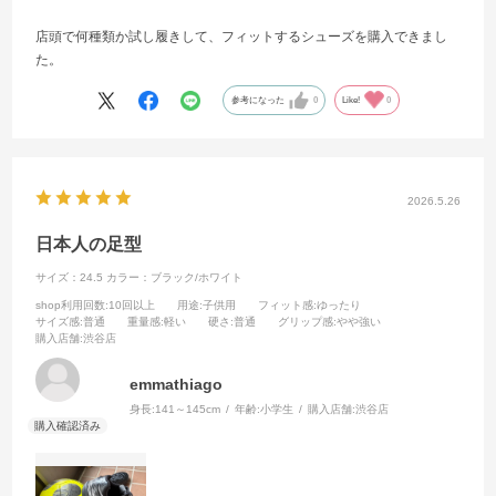
店頭で何種類か試し履きして、フィットするシューズを購入できまし
た。
参考になった
0
Like!
0
2026.5.26
日本人の足型
サイズ：24.5
カラー：ブラック/ホワイト
shop利用回数
:10回以上
用途
:子供用
フィット感
:ゆったり
サイズ感
:普通
重量感
:軽い
硬さ
:普通
グリップ感
:やや強い
購入店舗
:渋谷店
emmathiago
身長:
141～145cm
年齢:
小学生
購入店舗:
渋谷店