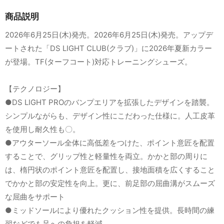
商品説明
2026年6月25日(木)発売。2026年6月25日(木)発売。アップデ
ートされた「DS LIGHT CLUB(クラブ)」に2026年夏新カラー
が登場。TF(ターフコート)対応トレーニングシューズ。
【テクノロジー】
●DS LIGHT PROのバンプエリアを拡張したデザインを踏襲。
シンプルながらも、デザイン性にこだわった仕様に。人工皮革
を使用し耐久性も〇。
●アウターソール全体に高低差をつけた、ポイント意匠を配置
することで、グリップ性と軽量性を両立。かかと部の周りに
は、楕円状のポイント意匠を配置し、接地面積を広くすること
でかかと部の安定性を向上。更に、前足部の屈曲溝がスムーズ
な屈曲をサポート
●ミッドソールにより優れたクッション性を提供。長時間の練
習などでも足への負担を軽減。