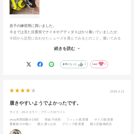
息子の練習用に買いました。
今までは見た目重視でナイキやアディダスばかり履いていましたが、
今回から足型に合わせたシューズを選んでみるとのこと。履いてみる
とやはりピッタリ。さすが日本のメーカー。幅広甲高の足にピッタリ
続きを読む
でさらに軽さも両立。グリップも以前に履いていた物よりも良く感じ
るようでとても満足しているようです。
参考になった
0
Like!
0
2026.4.12
履きやすいようでよかったです。
サイズ：26.0
カラー：ブラック/ホワイト
shop利用回数
:6-19回
用途
:子供用
フィット感
:普通
サイズ感
:普通
重量感
:やや軽い
硬さ
:柔らかめ
グリップ感
:普通
購入店舗
:梅田店