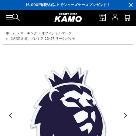
会員の方にはお誕生月に「10％OFFクーポン」プレゼント！
16,000円(税込)以上でシューズケースプレゼント！
3,300円(税込)以上で送料無料！
ホーム
>
マーキング
>
オフィシャルマーク
>
【納期1週間】プレミア 23-27 リーグバッチ