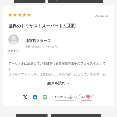
2024.11.20
世界のトミヤス！スーパートム🇯🇵
原宿店スタッフ
身長:
180cm～
年齢:
20代
アーセナルに所属している日本代表冨安健洋選手のフェイスタオルで
す！
タオルマフラーよりも全体的少し大きめの作りになっているので、観
戦時に掲げたりと
続きを読む
様々な使い方ができます！
冨安選手のことが大好きなファン・サポーターの方は是非🇯🇵！
参考になった
0
Like!
0