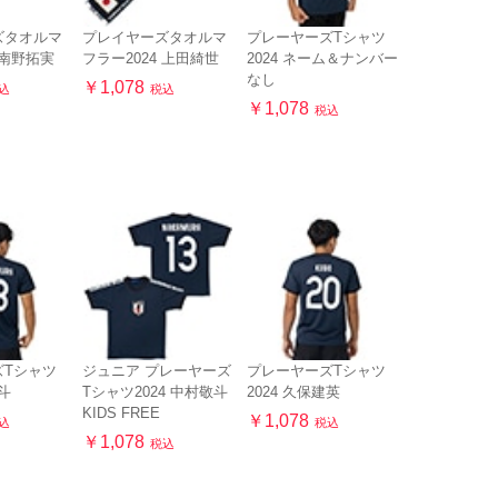
ズタオルマ
プレイヤーズタオルマ
プレーヤーズTシャツ
 南野拓実
フラー2024 上田綺世
2024 ネーム＆ナンバー
なし
￥1,078
込
税込
￥1,078
税込
ズTシャツ
ジュニア プレーヤーズ
プレーヤーズTシャツ
敬斗
Tシャツ2024 中村敬斗
2024 久保建英
KIDS FREE
￥1,078
込
税込
￥1,078
税込