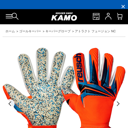
16,000
3,300
ポ
会
16,000
3,300
円
円
イ
員
円
円
(税
(税
ン
の
(税
(税
込)
込)
ト
方
込)
込)
以
以
還
に
以
以
上
上
元
は
上
上
で
で
率
お
で
で
ホーム
>
ゴールキーパー
>
キーパーグローブ
>
アトラクト フュージョン NC
シ
送
5％！
誕
シ
送
ュ
料
プ
生
ュ
料
ー
無
レ
月
ー
無
ズ
料！
ミ
に
ズ
料！
ケ
ア
「10％OFF
ケ
ー
会
ク
ー
ス
員
ー
ス
プ
は
ポ
プ
レ
7％
ン」
レ
ゼ
プ
ゼ
ン
レ
ン
ト！
ゼ
ト！
ン
ト！