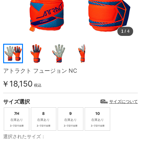
1
/
4
アトラクト フュージョン NC
￥18,150
税込
サイズ選択
サイズについて
7H
8
9
10
在庫あり
在庫あり
在庫あり
在庫あり
選択されたサイズ：