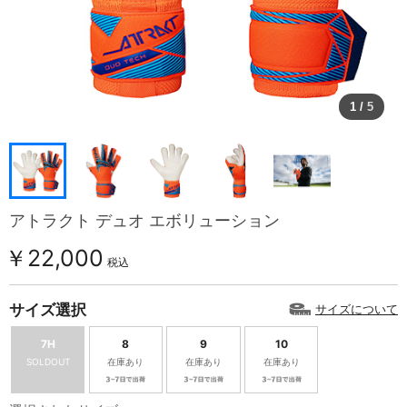
1
/
5
アトラクト デュオ エボリューション
￥22,000
税込
サイズ選択
サイズについて
7H
8
9
10
SOLDOUT
在庫あり
在庫あり
在庫あり