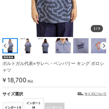
1
/
9
ポルトガル代表×サレヘ・ベンバリー キング ポロシ
ャツ
￥18,700
税込
サイズ選択
サイズについて
インポート
インポートS
M
インポートL