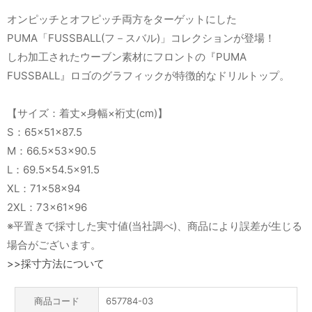
オンピッチとオフピッチ両方をターゲットにした
PUMA「FUSSBALL(フ－スバル)」コレクションが登場！
しわ加工されたウーブン素材にフロントの『PUMA
FUSSBALL』ロゴのグラフィックが特徴的なドリルトップ。
【サイズ：着丈×身幅×裄丈(cm)】
S：65×51×87.5
M：66.5×53×90.5
L：69.5×54.5×91.5
XL：71×58×94
2XL：73×61×96
※平置きで採寸した実寸値(当社調べ)、商品により誤差が生じる
場合がございます。
>>採寸方法について
商品コード
657784-03