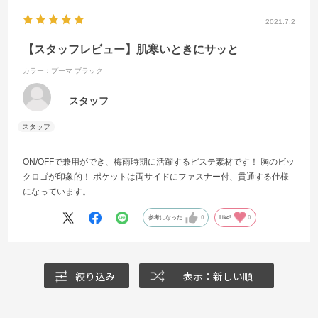
2021.7.2
【スタッフレビュー】肌寒いときにサッと
カラー：プーマ ブラック
スタッフ
ON/OFFで兼用ができ、梅雨時期に活躍するピステ素材です！ 胸のビッ
クロゴが印象的！ ポケットは両サイドにファスナー付、貫通する仕様
になっています。
参考になった
0
Like!
0
絞り込み
表示：新しい順