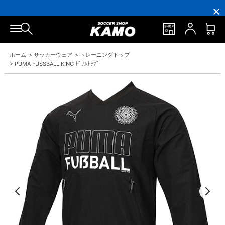
円
円
イ
員
円
円
(税
(税
ン
の
(税
(税
込)
込)
ト
方
込)
込)
以
以
還
に
以
以
上
上
元
は
上
上
で
で
率
お
で
で
シ
送
5％！
誕
シ
送
ュ
料
プ
生
ュ
料
ホーム
>
サッカーウェア
>
トレーニングトップ
ー
無
レ
月
ー
無
ズ
料！
ミ
に
ズ
料！
>
PUMA FUSSBALL KING ﾄﾞﾘﾙﾄｯﾌﾟ
ケ
ア
「10％OFF
ケ
ー
会
ク
ー
ス
員
ー
ス
プ
は
ポ
プ
レ
7％
ン」
レ
ゼ
プ
ゼ
ン
レ
ン
ト！
ゼ
ト！
ン
ト！