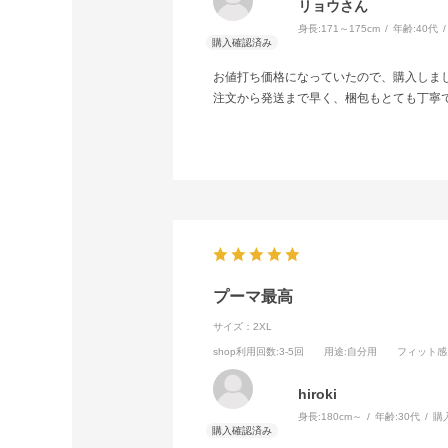
リョウさん
身長:
171～175cm
年齢:
40代
お値打ち価格になっていたので、購入しま
注文から発送まで早く、梱包もとても丁寧
プーマ最高
サイズ：2XL
shop利用回数
:3-5回
用途
:自分用
フィット感
hiroki
身長:
180cm～
年齢:
30代
購