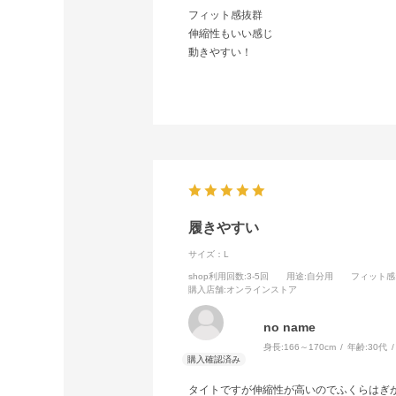
フィット感抜群
伸縮性もいい感じ
動きやすい！
履きやすい
サイズ：L
shop利用回数
:3-5回
用途
:自分用
フィット感
購入店舗
:オンラインストア
no name
身長:
166～170cm
年齢:
30代
タイトですが伸縮性が高いのでふくらはぎ