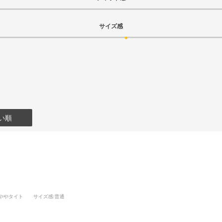
サイズ感
い順
:ややタイト
サイズ感
:普通