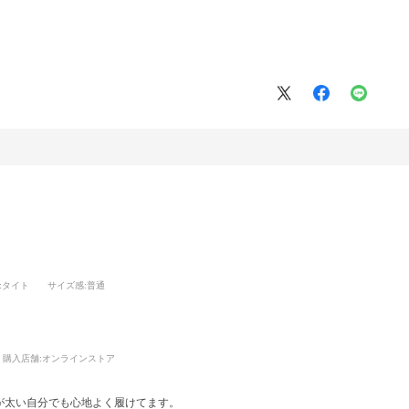
:タイト
サイズ感
:普通
購入店舗:
オンラインストア
が太い自分でも心地よく履けてます。