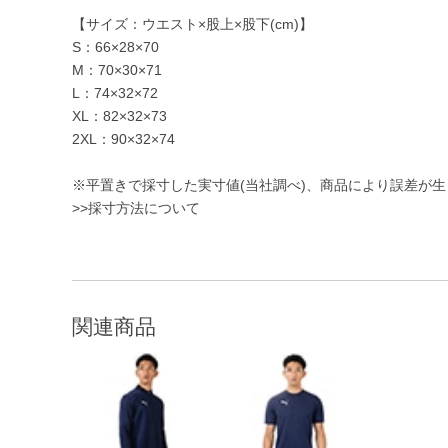
【サイズ：ウエスト×股上×股下(cm)】
S：66×28×70
M：70×30×71
L：74×32×72
XL：82×32×73
2XL：90×32×74
※平置きで採寸した実寸値(当社調べ)、商品により誤差が
>>採寸方法について
関連商品