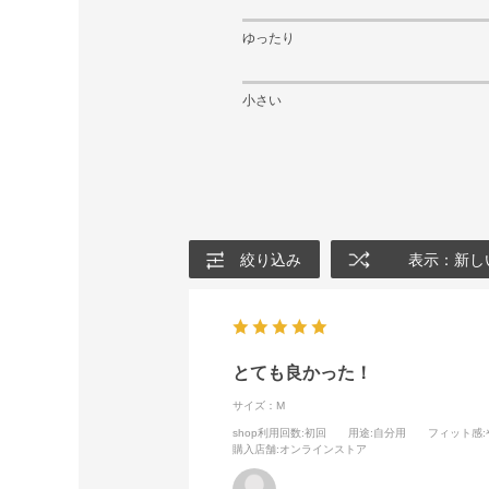
ゆったり
小さい
絞り込み
表示：新し
とても良かった！
サイズ：M
shop利用回数
:初回
用途
:自分用
フィット感
購入店舗
:オンラインストア