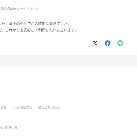
購入店舗:
オンラインストア
した。薄手の生地でこの時期に最適でした。
で、これからも安心して利用したいと思います。
:普通
サイズ感
:普通
購入店舗
:梅田店
入店舗:
梅田店