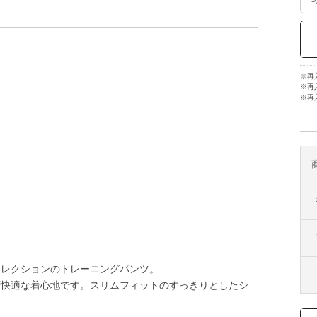
※再
※再
※再
)』コレクションのトレーニングパンツ。
かず快適な着心地です。スリムフィットのすっきりとしたシ