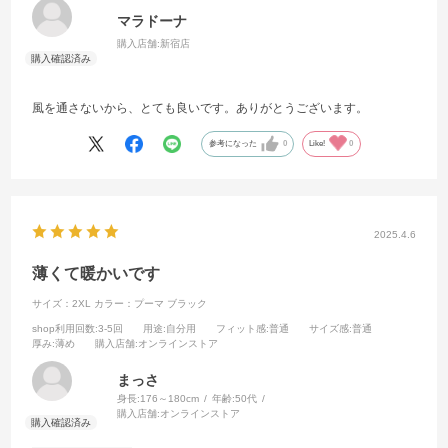
マラドーナ
購入店舗:
新宿店
風を通さないから、とても良いです。ありがとうございます。
参考になった
0
Like!
0
2025.4.6
薄くて暖かいです
サイズ：2XL
カラー：プーマ ブラック
shop利用回数
:3-5回
用途
:自分用
フィット感
:普通
サイズ感
:普通
厚み
:薄め
購入店舗
:オンラインストア
まっさ
身長:
176～180cm
年齢:
50代
購入店舗:
オンラインストア