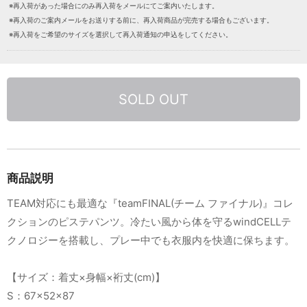
※再入荷があった場合にのみ再入荷をメールにてご案内いたします。
※再入荷のご案内メールをお送りする前に、再入荷商品が完売する場合もございます。
※再入荷をご希望のサイズを選択して再入荷通知の申込をしてください。
SOLD OUT
商品説明
TEAM対応にも最適な『teamFINAL(チーム ファイナル)』コレ
クションのピステパンツ。冷たい風から体を守るwindCELLテ
クノロジーを搭載し、プレー中でも衣服内を快適に保ちます。
【サイズ：着丈×身幅×裄丈(cm)】
S：67×52×87