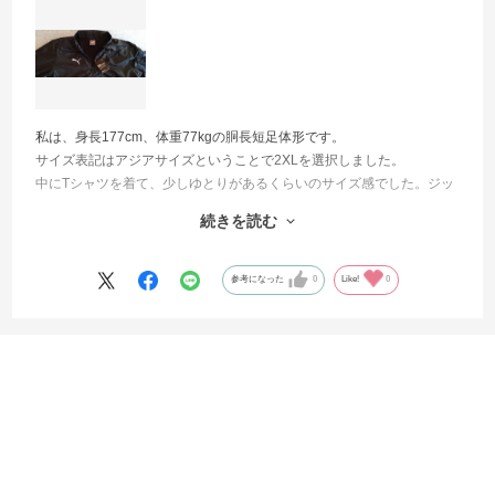
私は、身長177cm、体重77kgの胴長短足体形です。
サイズ表記はアジアサイズということで2XLを選択しました。
中にTシャツを着て、少しゆとりがあるくらいのサイズ感でした。ジッ
パー付きプルオーバーで、スリットはなく、伸縮もしないので、着脱
続きを読む
を考えると少し大きめがいいと思います。ポケットや、ハンドウォー
ムはありません。
中綿ではなく、内貼りがある造りなので、シェルで風を防いで、内貼
参考になった
0
Like!
0
りで保温する感じです。かさばらず、薄くて暖かいです。
袖口が模様（？）の入った生地に切り返されていますが、肘あてとい
うことではなくデザインの様子です。機能的なウェアなので、この切
絞り込み
表示：新しい順
り返しは肘あてにしてくれたらさらに機能的になったのではと思った
りしています。
かさばらず暖かい、看板の通りです。