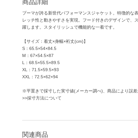
商品詳細
プーマが誇る新世代パフォーマンスジャケット。特徴的な
レッチ性と動きやすさを実現。フード付きのデザインで、
躍します。スタイリッシュで機能的な一着です。
【サイズ：着丈×身幅×裄丈(cm)】
S：65.5×54×84.5
M：67×54.5×87
L：68.5×55.5×89.5
XL：71.5×59.5×93
XXL：72.5×62×94
※平置きで採寸した実寸値(メーカー調べ)、商品により誤
>>採寸方法について
関連商品