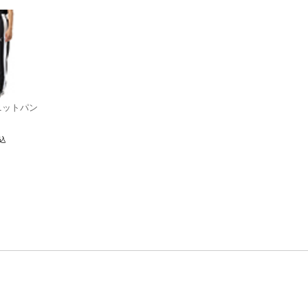
 ニットパン
込