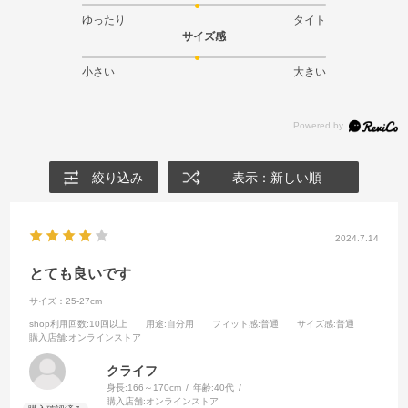
ゆったり
タイト
サイズ感
小さい
大きい
絞り込み
表示：新しい順
2024.7.14
とても良いです
サイズ：25-27cm
shop利用回数
:10回以上
用途
:自分用
フィット感
:普通
サイズ感
:普通
購入店舗
:オンラインストア
クライフ
身長:
166～170cm
年齢:
40代
購入店舗:
オンラインストア