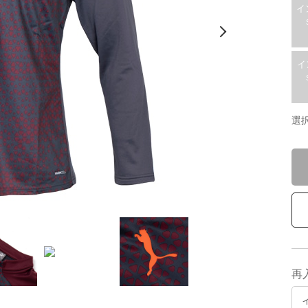
イ
イ
選
再