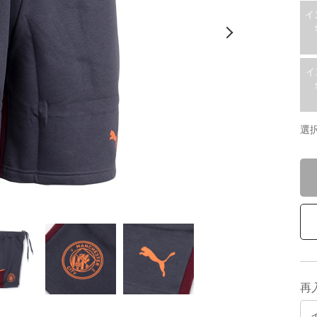
イ
イ
選
再