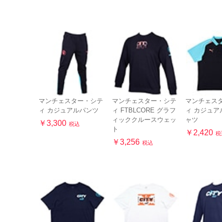
マンチェスター・シテ
マンチェスター・シテ
マンチェス
ィ カジュアルパンツ
ィ FTBLCORE グラフ
ィ カジュア
ィッククルースウェッ
ャツ
￥3,300
税込
ト
￥2,420
税
￥3,256
税込