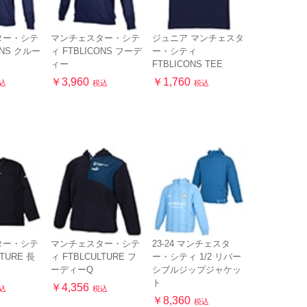
ター・シテ
マンチェスター・シテ
ジュニア マンチェスタ
ONS クルー
ィ FTBLICONS フーデ
ー・シティ
ィー
FTBLICONS TEE
￥3,960
￥1,760
込
税込
税込
ター・シテ
マンチェスター・シテ
23-24 マンチェスタ
LTURE 長
ィ FTBLCULTURE フ
ー・シティ 1/2 リバー
ーディーQ
シブルジップジャケッ
ト
￥4,356
込
税込
￥8,360
税込