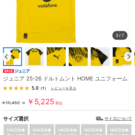
1
/
7
ジュニア 25-26 ドルトムント HOME ユニフォーム
5.0
（1）
レビューを見る
￥5,225
￥10,450
⇒
税込
サイズ選択
サイズについて
116(日本参
128(日本参
140(日本参
152(日本参
164(日本参