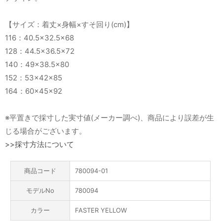
【サイズ：着丈×身幅×すそ回り(cm)】
116：40.5×32.5×68
128：44.5×36.5×72
140：49×38.5×80
152：53×42×85
164：60×45×92
※平置きで採寸した実寸値(メーカー調べ)、商品により誤差が生
じる場合がございます。
>>採寸方法について
商品コード
780094-01
モデルNo
780094
カラー
FASTER YELLOW