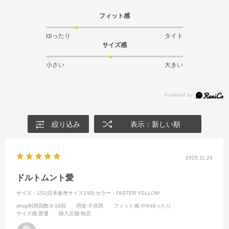
フィット感
ゆったり
タイト
サイズ感
小さい
大きい
絞り込み
表示：新しい順
2025.11.24
ドルトムント愛
サイズ：152(日本参考サイズ150)
カラー：FASTER YELLOW
shop利用回数
:6-19回
用途
:子供用
フィット感
:ややゆったり
サイズ感
:普通
購入店舗
:柏店