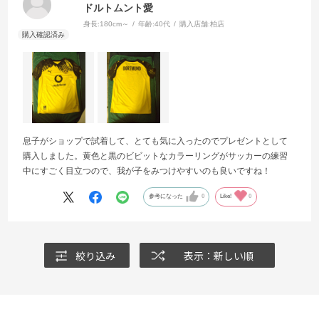
ドルトムント愛
身長:
180cm～
年齢:
40代
購入店舗:
柏店
息子がショップで試着して、とても気に入ったのでプレゼントとして
購入しました。黄色と黒のビビットなカラーリングがサッカーの練習
中にすごく目立つので、我が子をみつけやすいのも良いですね！
参考になった
0
Like!
0
絞り込み
表示：新しい順