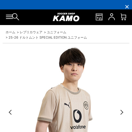
16,000
3,300
ポ
会
16,000
3,300
円
円
イ
員
円
円
(税
(税
ン
の
(税
(税
込)
込)
ト
方
込)
込)
以
以
還
に
以
以
上
上
元
は
上
上
で
で
率
お
で
で
ホーム
>
レプリカウェア
>
ユニフォーム
シ
送
5％！
誕
シ
送
ュ
料
プ
生
ュ
料
>
25-26 ドルトムント SPECIAL EDITION ユニフォーム
ー
無
レ
月
ー
無
ズ
料！
ミ
に
ズ
料！
ケ
ア
「10％OFF
ケ
ー
会
ク
ー
ス
員
ー
ス
プ
は
ポ
プ
レ
7％
ン」
レ
ゼ
プ
ゼ
ン
レ
ン
ト！
ゼ
ト！
ン
ト！