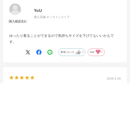
YoU
購入店舗:
オンラインストア
ゆったり着ることができるので気持ちサイズを下げてもいいかもで
す。
参考になった
0
Like!
0
2026.4.18
満足です。
サイズ：インポートM
カラー：ALABASTER/PUMA BLACK
shop利用回数
:10回以上
用途
:自分用
フィット感
:普通
サイズ感
:やや大きい
購入店舗
:渋谷店
no name
身長:
171～175cm
年齢:
40代
購入店舗:
渋谷店