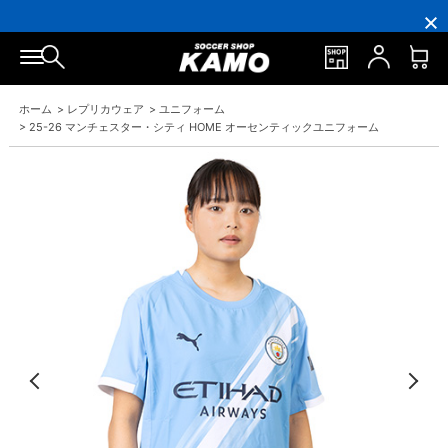
円
円
イ
員
円
円
(税
(税
ン
の
(税
(税
込)
込)
ト
方
込)
込)
以
以
還
に
以
以
上
上
元
は
上
上
で
で
率
お
で
で
シ
送
5％！
誕
シ
送
ュ
料
プ
生
ュ
料
ホーム
>
レプリカウェア
>
ユニフォーム
ー
無
レ
月
ー
無
ズ
料！
ミ
に
ズ
料！
>
25-26 マンチェスター・シティ HOME オーセンティックユニフォーム
ケ
ア
「10％OFF
ケ
ー
会
ク
ー
ス
員
ー
ス
プ
は
ポ
プ
レ
7％
ン」
レ
ゼ
プ
ゼ
ン
レ
ン
ト！
ゼ
ト！
ン
ト！