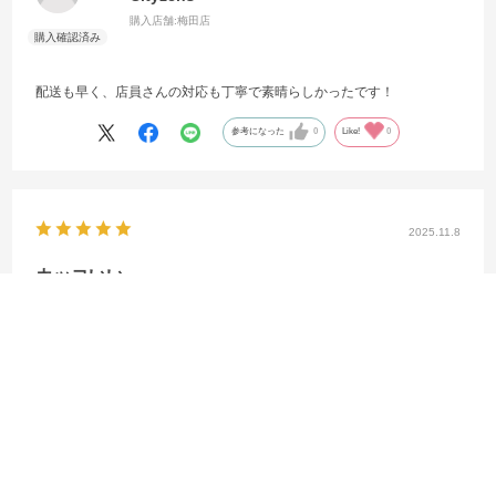
購入店舗:
梅田店
配送も早く、店員さんの対応も丁寧で素晴らしかったです！
参考になった
0
Like!
0
2025.11.8
カッコいい
サイズ：インポートS
カラー：TEAM LIGHT BL
オリバー
購入店舗:
オンラインストア
MCFC HOME SSｼｬﾂ ｵｰｾﾝﾃｨｯｸ 注文から1.5カ月後に届きましたが、質
感も良くて希望通りの品物でした。大切に着ていきたいと思います。