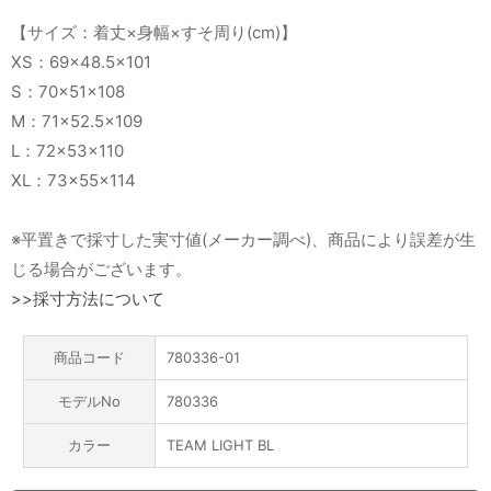
【サイズ：着丈×身幅×すそ周り(cm)】
XS：69×48.5×101
S：70×51×108
M：71×52.5×109
L：72×53×110
XL：73×55×114
※平置きで採寸した実寸値(メーカー調べ)、商品により誤差が生
じる場合がございます。
>>採寸方法について
商品コード
780336-01
モデルNo
780336
カラー
TEAM LIGHT BL