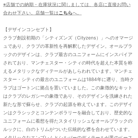
※店舗での納期・在庫状況に関しましては、各店に直接お問い
合わせ下さい。店舗一覧は
こちら
へ。
【デザインコンセプト】
クラブ創設初期の「シティズンズ（Cityzens）」へのオマージ
ュであり、クラブの革新性を再解釈したデザイン。オールブラ
ックのデザインは、クラブ最古のユニフォームにインスパイア
されており、マンチェスター・シティの時代を超えた本質を称
えるメタリックなディテールがあしらわれています。マンチェ
スター・シティの最古のユニフォームは1884年に遡り、当時ク
ラブはゴートンに拠点を置いていました。この象徴的なキット
はクラブのレガシーの象徴であり、そのデザインを洗練された
新たな形で蘇らせ、クラブの起源を称えています。このデザイ
ンはクラシックとコンテンポラリーを融合しており、歴史的な
ユニフォームに着想を得たスタイリッシュなオールブラックの
ルックに、白のトリムがついた伝統的な襟を合わせています。
メタリックなエンブレムとシルバーのディテールが黒のベース