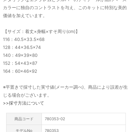
カラーに独自のコントラストを与え、このキットに特別な美的
価値を加えています。
【サイズ：着丈×身幅×すそ周り(cm)】
116：40.5×33.5×68
128：44×36.5×74
140：49×39×80
152：54×43×87
164：60×46×92
※平置きで採寸した実寸値(メーカー調べ)、商品により誤差が生
じる場合がございます。
>>採寸方法について
商品コード
780353-02
モデルNo
780353