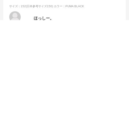
サイズ：152(日本参考サイズ150)
カラー：PUMA BLACK
ほっしー。
購入店舗:
オンラインストア
なかなか店舗に在庫が置いてなく豊富な品揃えで利用しやすいです。
参考になった
0
Like!
0
2025.10.1
丁寧な対応
サイズ：164(日本参考サイズ160)
カラー：PUMA BLACK
shop利用回数
:初回
用途
:子供用
フィット感
:普通
サイズ感
:普通
購入店舗
:仙台パルコ店
優柔不断なフォーデン