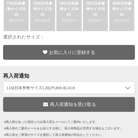
116(日本参
128(日本参
140(日本参
152(日本参
164(日本参
考サイズ12
考サイズ13
考サイズ14
考サイズ15
考サイズ16
0)
0)
0)
0)
0)
SOLDOUT
SOLDOUT
SOLDOUT
SOLDOUT
SOLDOUT
選択されたサイズ：
お気に入りに登録する
再入荷通知
※再入荷があった場合にのみ再入荷をメールにてご案内いたします。
※再入荷のご案内メールをお送りする前に、再入荷商品が完売する場合もございます。
※再入荷をご希望のサイズを選択して再入荷通知の申込をしてください。