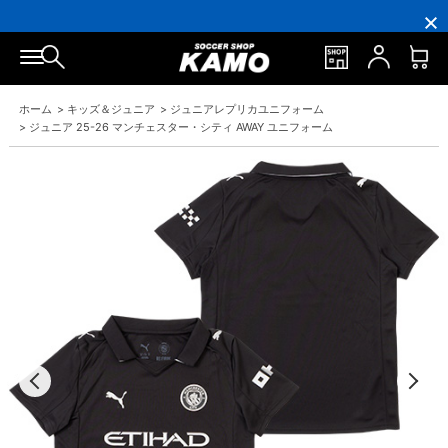
円
円
イ
員
円
円
(税
(税
ン
の
(税
(税
込)
込)
ト
方
込)
込)
以
以
還
に
以
以
上
上
元
は
上
上
で
で
率
お
で
で
シ
送
5％！
誕
シ
送
ュ
料
プ
生
ュ
料
ホーム
>
キッズ＆ジュニア
>
ジュニアレプリカユニフォーム
ー
無
レ
月
ー
無
ズ
料！
ミ
に
ズ
料！
>
ジュニア 25-26 マンチェスター・シティ AWAY ユニフォーム
ケ
ア
「10％OFF
ケ
ー
会
ク
ー
ス
員
ー
ス
プ
は
ポ
プ
レ
7％
ン」
レ
ゼ
プ
ゼ
ン
レ
ン
ト！
ゼ
ト！
ン
ト！