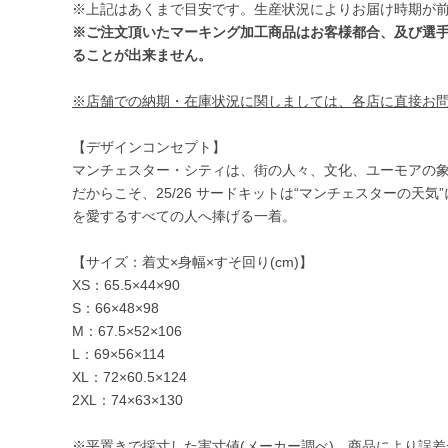
※上記はあくまで目安です。生産状況によりお届け時期が
※ご注文頂いたマーキング加工商品はお客様都合、及び選
ることが出来ません。
※店舗での納期・在庫状況に関しましては、各店に直接お
【デザインコンセプト】
マンチェスター・シティは、街の人々、文化、ユーモアの
だからこそ、25/26 サードキットは“マンチェスターの天
を愛するすべての人へ捧げる一着。
【サイズ：着丈×身幅×すそ回り(cm)】
XS：65.5×44×90
S：66×48×98
M：67.5×52×106
L：69×56×114
XL：72×60.5×124
2XL：74×63×130
※平置きで採寸した実寸値(メーカー調べ)、商品により誤