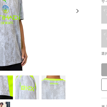
サ
イ
イ
選
再