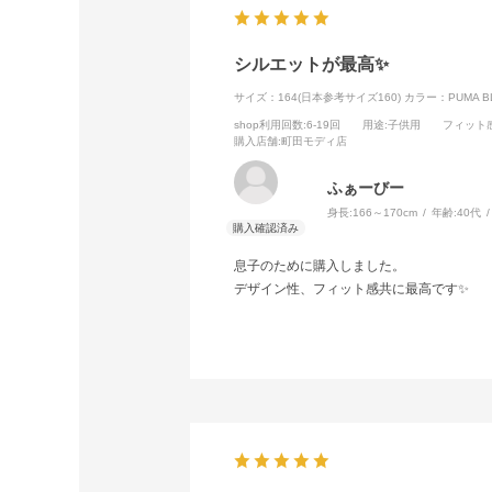
シルエットが最高✨
サイズ：164(日本参考サイズ160)
カラー：PUMA B
shop利用回数
:6-19回
用途
:子供用
フィット
購入店舗
:町田モディ店
ふぁーびー
身長:
166～170cm
年齢:
40代
息子のために購入しました。
デザイン性、フィット感共に最高です✨