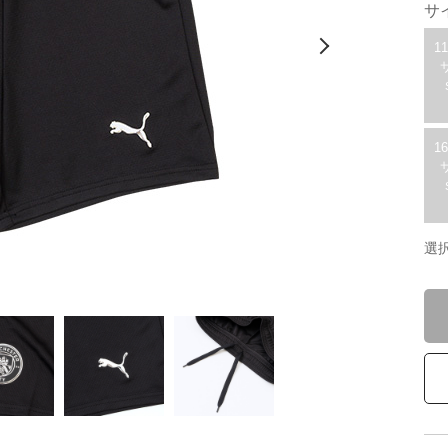
サ
1
1
選