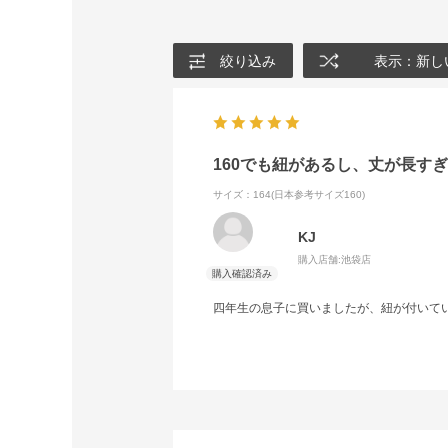
絞り込み
表示：新し
160でも紐があるし、丈が長す
サイズ：164(日本参考サイズ160)
KJ
購入店舗:
池袋店
四年生の息子に買いましたが、紐が付いて