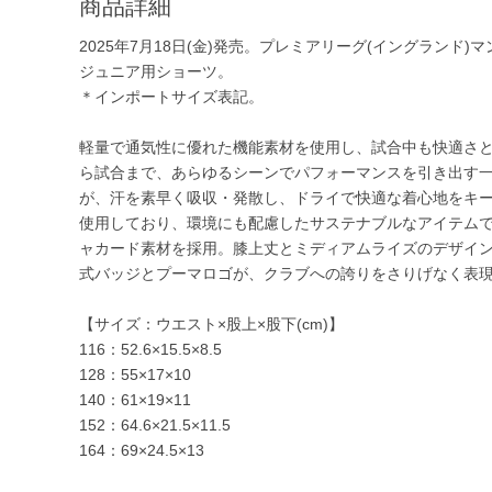
商品詳細
2025年7月18日(金)発売。プレミアリーグ(イングランド)マ
ジュニア用ショーツ。
＊インポートサイズ表記。
軽量で通気性に優れた機能素材を使用し、試合中も快適さ
ら試合まで、あらゆるシーンでパフォーマンスを引き出す一枚
が、汗を素早く吸収・発散し、ドライで快適な着心地をキー
使用しており、環境にも配慮したサステナブルなアイテム
ャカード素材を採用。膝上丈とミディアムライズのデザイ
式バッジとプーマロゴが、クラブへの誇りをさりげなく表現
【サイズ：ウエスト×股上×股下(cm)】
116：52.6×15.5×8.5
128：55×17×10
140：61×19×11
152：64.6×21.5×11.5
164：69×24.5×13