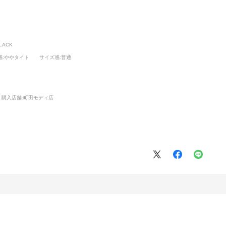
LACK
感
:ややタイト
サイズ感
:普通
購入店舗:
町田モディ店