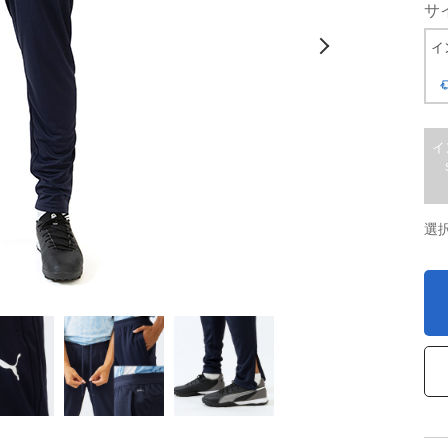
サ
イ
イ
選