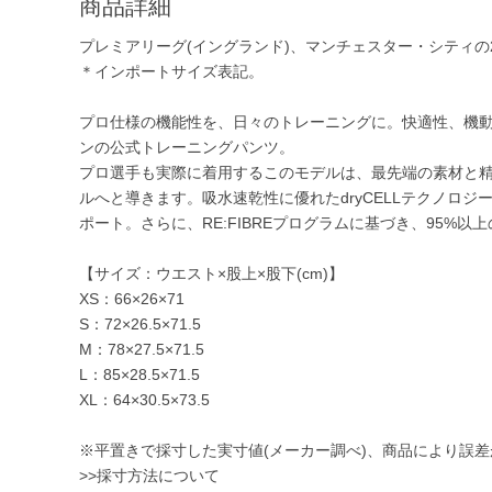
商品詳細
プレミアリーグ(イングランド)、マンチェスター・シティの20
＊インポートサイズ表記。
プロ仕様の機能性を、日々のトレーニングに。快適性、機動性
ンの公式トレーニングパンツ。
プロ選手も実際に着用するこのモデルは、最先端の素材と
ルへと導きます。吸水速乾性に優れたdryCELLテクノロ
ポート。さらに、RE:FIBREプログラムに基づき、95%
【サイズ：ウエスト×股上×股下(cm)】
XS：66×26×71
S：72×26.5×71.5
M：78×27.5×71.5
L：85×28.5×71.5
XL：64×30.5×73.5
※平置きで採寸した実寸値(メーカー調べ)、商品により誤
>>採寸方法について