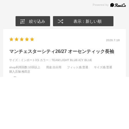
絞り込み
表示：新しい順
2026.7.18
マンチェスターシティ26/27 オーセンティック長袖
サイズ：インポートXS
カラー：TEAM LIGHT BLUE-ICY BLUE
shop利用回数
:10回以上
用途
:自分用
フィット感
:普通
サイズ感
:普通
購入店舗
:梅田店
しぼん
身長:
161～165cm
年齢:
高校生
購入店舗:
梅田店