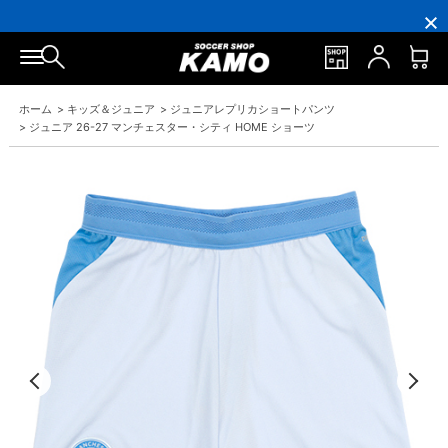
16,000
3,300
ポ
会
16,000
3,300
円
円
イ
員
円
円
(税
(税
ン
の
(税
(税
込)
込)
ト
方
込)
込)
以
以
還
に
以
以
上
上
元
は
上
上
で
で
率
お
で
で
ホーム
>
キッズ＆ジュニア
>
ジュニアレプリカショートパンツ
シ
送
5％！
誕
シ
送
ュ
料
プ
生
ュ
料
>
ジュニア 26-27 マンチェスター・シティ HOME ショーツ
ー
無
レ
月
ー
無
ズ
料！
ミ
に
ズ
料！
ケ
ア
「10％OFF
ケ
ー
会
ク
ー
ス
員
ー
ス
プ
は
ポ
プ
レ
7％
ン」
レ
ゼ
プ
ゼ
ン
レ
ン
ト！
ゼ
ト！
ン
ト！