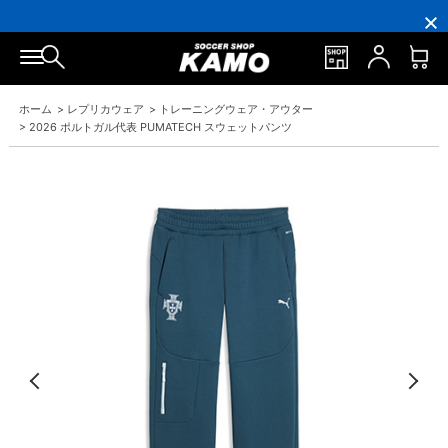
16,000
3,300
ポ
会
16,000
3,300
円
円
イ
員
円
円
(税
(税
ン
の
(税
(税
込)
込)
ト
方
込)
込)
以
以
還
に
以
以
上
上
元
は
上
上
で
で
率
お
で
で
ホーム
>
レプリカウェア
>
トレーニングウェア・アウター
シ
送
5％！
誕
シ
送
ュ
料
プ
生
ュ
料
>
2026 ポルトガル代表 PUMATECH スウェットパンツ
ー
無
レ
月
ー
無
ズ
料！
ミ
に
ズ
料！
ケ
ア
「10％OFF
ケ
ー
会
ク
ー
ス
員
ー
ス
プ
は
ポ
プ
レ
7％
ン」
レ
ゼ
プ
ゼ
ン
レ
ン
ト！
ゼ
ト！
ン
ト！