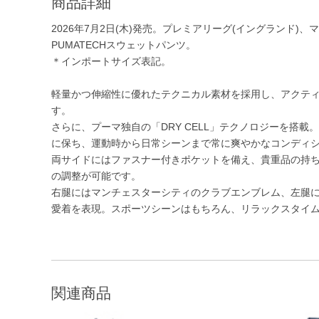
商品詳細
2026年7月2日(木)発売。プレミアリーグ(イングランド
PUMATECHスウェットパンツ。
＊インポートサイズ表記。
軽量かつ伸縮性に優れたテクニカル素材を採用し、アクテ
す。
さらに、プーマ独自の「DRY CELL」テクノロジーを搭
に保ち、運動時から日常シーンまで常に爽やかなコンディ
両サイドにはファスナー付きポケットを備え、貴重品の持
の調整が可能です。
右腿にはマンチェスターシティのクラブエンブレム、左腿
愛着を表現。スポーツシーンはもちろん、リラックスタイ
関連商品