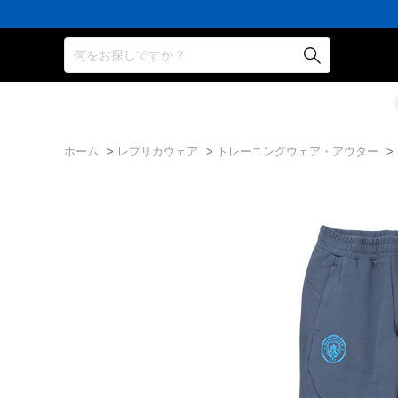
16,000
3,300
ポ
会
16,000
3,300
ポ
会
16,000
円
円
イ
員
円
円
イ
員
円
(税
(税
ン
の
(税
(税
ン
の
(税
込)
込)
ト
方
込)
込)
ト
方
込)
以
以
還
に
以
以
還
に
以
何をお探しですか？
上
上
元
は
上
上
元
は
上
で
で
率
お
で
で
率
お
で
シ
送
5％！
誕
シ
送
5％！
誕
シ
ュ
料
プ
生
ュ
料
プ
生
ュ
ー
無
レ
月
ー
無
レ
月
ー
ズ
料！
ミ
に
ズ
料！
ミ
に
ズ
ケ
ア
「10％OFF
ケ
ア
「10％OFF
ケ
ー
会
ク
ー
会
ク
ー
ホーム
>
レプリカウェア
>
トレーニングウェア・アウター
>
ス
員
ー
ス
員
ー
ス
プ
は
ポ
プ
は
ポ
プ
レ
7％
ン」
レ
7％
ン」
レ
ゼ
プ
ゼ
プ
ゼ
ン
レ
ン
レ
ン
ト！
ゼ
ト！
ゼ
ト！
ン
ン
ト！
ト！