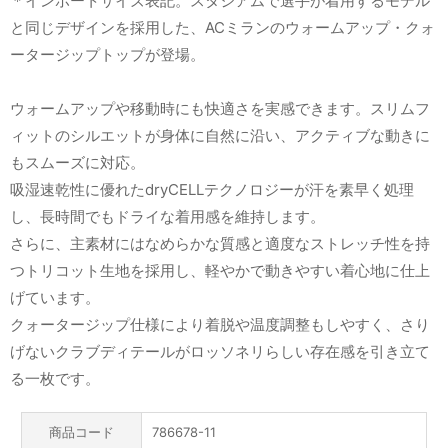
＊インポートサイズ表記。スタジアムで選手が着用するモデル
と同じデザインを採用した、ACミランのウォームアップ・クォ
ータージップトップが登場。
ウォームアップや移動時にも快適さを実感できます。スリムフ
ィットのシルエットが身体に自然に沿い、アクティブな動きに
もスムーズに対応。
吸湿速乾性に優れたdryCELLテクノロジーが汗を素早く処理
し、長時間でもドライな着用感を維持します。
さらに、主素材にはなめらかな質感と適度なストレッチ性を持
つトリコット生地を採用し、軽やかで動きやすい着心地に仕上
げています。
クォータージップ仕様により着脱や温度調整もしやすく、さり
げないクラブディテールがロッソネリらしい存在感を引き立て
る一枚です。
商品コード
786678-11