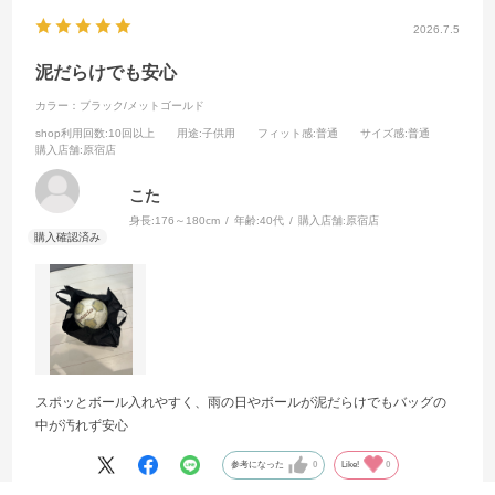
2026.7.5
泥だらけでも安心
カラー：ブラック/メットゴールド
shop利用回数
:10回以上
用途
:子供用
フィット感
:普通
サイズ感
:普通
購入店舗
:原宿店
こた
身長:
176～180cm
年齢:
40代
購入店舗:
原宿店
スポッとボール入れやすく、雨の日やボールが泥だらけでもバッグの
中が汚れず安心
参考になった
0
Like!
0