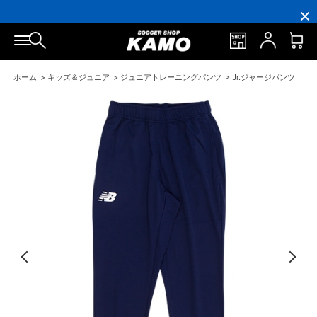
16,000
3,300
ポ
会
16,000
3,300
円
円
イ
員
円
円
(税
(税
ン
の
(税
(税
込)
込)
ト
方
込)
込)
以
以
還
に
以
以
上
上
元
は
上
上
で
で
率
お
で
で
ホーム
>
キッズ＆ジュニア
>
ジュニアトレーニングパンツ
>
Jr.ジャージパンツ
シ
送
5％！
誕
シ
送
ュ
料
プ
生
ュ
料
ー
無
レ
月
ー
無
ズ
料！
ミ
に
ズ
料！
ケ
ア
「10％OFF
ケ
ー
会
ク
ー
ス
員
ー
ス
プ
は
ポ
プ
レ
7％
ン」
レ
ゼ
プ
ゼ
ン
レ
ン
ト！
ゼ
ト！
ン
ト！